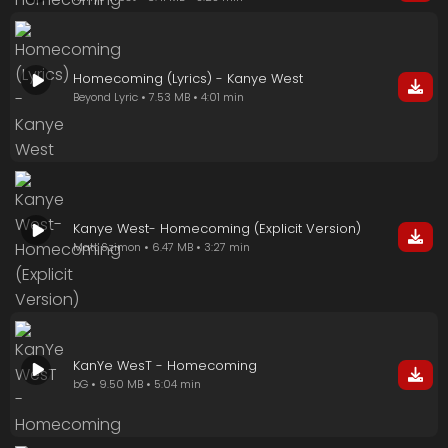
Homecoming (Lyrics) - Kanye West
Beyond Lyric • 7.53 MB • 4:01 min
Kanye West- Homecoming (Explicit Version)
Matt Szimon • 6.47 MB • 3:27 min
KanYe WesT - Homecoming
bG • 9.50 MB • 5:04 min