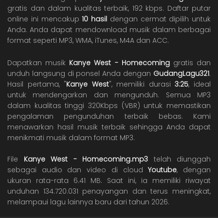
gratis dan dalam kualitas terbaik, 192 kbps. Daftar putar
online ini mencakup
10 hasil
dengan cermat dipilih untuk
Anda. Anda dapat mendownload musik dalam berbagai
format seperti MP3, WMA, iTunes, M4A dan ACC.
Dapatkan musik
Kanye West - Homecoming
gratis dan
unduh langsung di ponsel Anda dengan
GudangLagu321
.
Hasil pertama, "
Kanye West
", memiliki durasi
3:25
, ideal
untuk mendengarkan dan mengunduh. Semua MP3
dalam kualitas tinggi 320Kbps (VBR) untuk memastikan
pengalaman pengunduhan terbaik bebas. Kami
menawarkan hasil musik terbaik sehingga Anda dapat
menikmati musik dalam format MP3.
File
Kanye West - Homecoming.mp3
telah diunggah
sebagai audio dan video di cloud
Youtube
, dengan
ukuran rata-rata 6.41 MB. Saat ini, ia memiliki riwayat
unduhan 134.720.031 penayangan dan terus meningkat,
melampaui lagu lainnya baru dari tahun 2026.