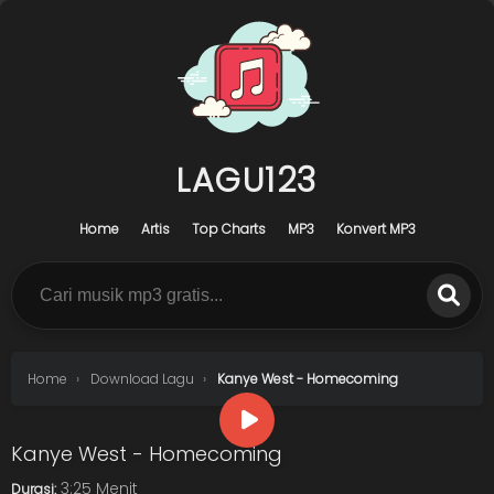
LAGU123
Home
Artis
Top Charts
MP3
Konvert MP3
Home
Download Lagu
Kanye West - Homecoming
Kanye West - Homecoming
3:25 Menit
Durasi: